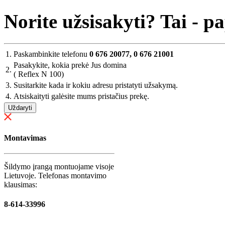
Norite užsisakyti? Tai - p
1.
Paskambinkite telefonu
0 676 20077, 0 676 21001
Pasakykite, kokia prekė Jus domina
2.
( Reflex N 100)
3.
Susitarkite kada ir kokiu adresu pristatyti užsakymą.
4.
Atsiskaityti galėsite mums pristačius prekę.
Uždaryti
Montavimas
Šildymo įrangą montuojame visoje
Lietuvoje. Telefonas montavimo
klausimas:
8-614-33996