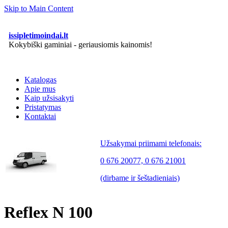
Skip to Main Content
issipletimoindai.lt
Kokybiški gaminiai - geriausiomis kainomis!
Katalogas
Apie mus
Kaip užsisakyti
Pristatymas
Kontaktai
Užsakymai priimami telefonais:
0 676 20077, 0 676 21001
(dirbame ir šeštadieniais)
Reflex N 100