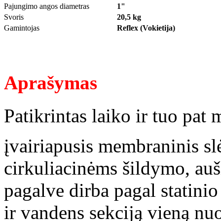
Pajungimo angos diametras
1"
Svoris
20,5 kg
Gamintojas
Reflex (Vokietija)
Aprašymas
Patikrintas laiko ir tuo pat 
įvairiapusis membraninis sl
cirkuliacinėms šildymo, au
pagalve dirba pagal statini
ir vandens sekciją vieną nu