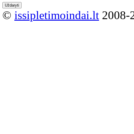
Uždaryti
©
issipletimoindai.lt
2008-2