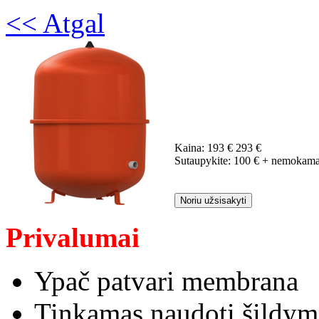
<< Atgal
Kaina:
193 €
293 €
Sutaupykite:
100 €
+ nemokamas
Noriu užsisakyti
Privalumai
Ypač patvari membrana
Tinkamas naudoti šildym