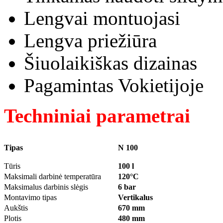
Lengvai montuojasi
Lengva priežiūra
Šiuolaikiškas dizainas
Pagamintas Vokietijoje
Techniniai parametrai
Tipas
N 100
Tūris
100 l
Maksimali darbinė temperatūra
120°C
Maksimalus darbinis slėgis
6 bar
Montavimo tipas
Vertikalus
Aukštis
670 mm
Plotis
480 mm