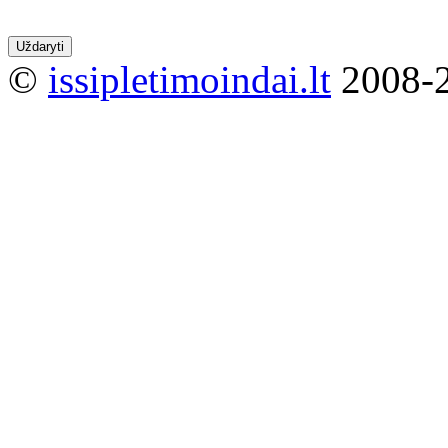
Uždaryti
©
issipletimoindai.lt
2008-2