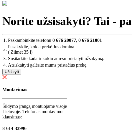
Norite užsisakyti? Tai - p
1.
Paskambinkite telefonu
0 676 20077, 0 676 21001
Pasakykite, kokia prekė Jus domina
2.
( Zilmet 35 l)
3.
Susitarkite kada ir kokiu adresu pristatyti užsakymą.
4.
Atsiskaityti galėsite mums pristačius prekę.
Uždaryti
Montavimas
Šildymo įrangą montuojame visoje
Lietuvoje. Telefonas montavimo
klausimas:
8-614-33996