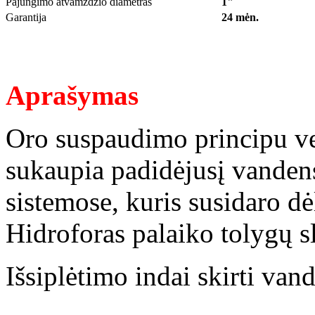
Pajungimo atvamzdžio diametras
1"
Garantija
24 mėn.
Aprašymas
Oro suspaudimo principu vei
sukaupia padidėjusį vanden
sistemose, kuris susidaro dė
Hidroforas palaiko tolygų sl
Išsiplėtimo indai skirti van