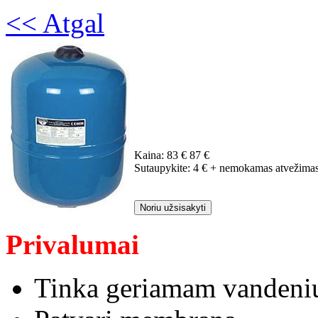
<< Atgal
Kaina:
83 €
87 €
Sutaupykite:
4 €
+ nemokamas atvežima
Noriu užsisakyti
Privalumai
Tinka geriamam vandeni