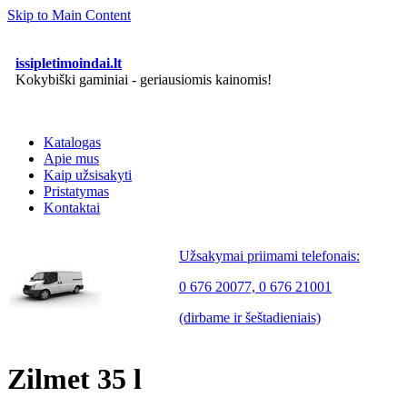
Skip to Main Content
issipletimoindai.lt
Kokybiški gaminiai - geriausiomis kainomis!
Katalogas
Apie mus
Kaip užsisakyti
Pristatymas
Kontaktai
Užsakymai priimami telefonais:
0 676 20077, 0 676 21001
(dirbame ir šeštadieniais)
Zilmet 35 l