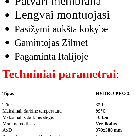
Patvari membrana
Lengvai montuojasi
Pasižymi aukšta kokybe
Gamintojas Zilmet
Pagaminta Italijoje
Techniniai parametrai
:
Tipas
HYDRO-PRO 35
Tūris
35 l
Maksimali darbinė temperatūra
99°C
Maksimalus darbinis slėgis
10 bar
Montavimo tipas
Vertikalus
AxD
370x380 mm